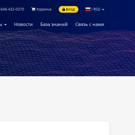
-646-432-0370
Корзина
/
RSD
ВХОД
ны
Новости
База знаний
Связь с нами