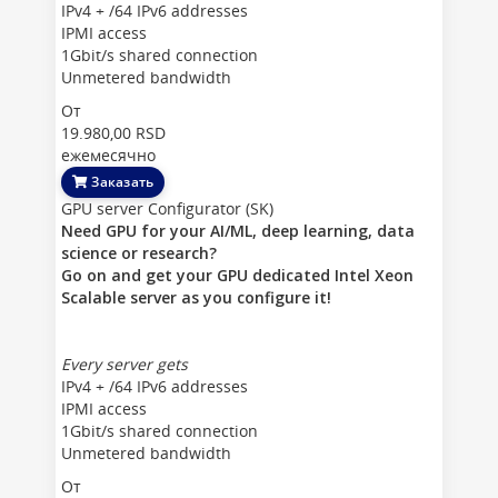
IPv4 + /64 IPv6 addresses
IPMI access
1Gbit/s shared connection
Unmetered bandwidth
От
19.980,00 RSD
ежемесячно
Заказать
GPU server Configurator (SK)
Need GPU for your AI/ML, deep learning, data
science or research?
Go on and get your GPU dedicated Intel Xeon
Scalable server as you configure it!
Every server gets
IPv4 + /64 IPv6 addresses
IPMI access
1Gbit/s shared connection
Unmetered bandwidth
От