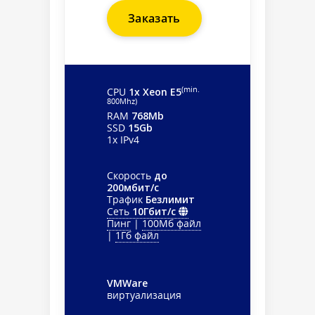
Заказать
(min.
CPU
1x Xeon E5
800Mhz)
RAM
768Mb
SSD
15Gb
1x IPv4
Скорость
до
200мбит/с
Трафик
Безлимит
Сеть
10Гбит/с
Пинг
|
100Мб файл
|
1Гб файл
VMWare
виртуализация