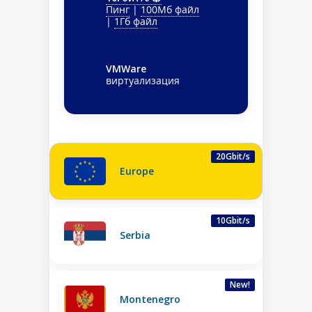
Пинг
|
100Мб файл
|
1Гб файл
VMWare
виртуализация
20Gbit/s
Europe
10Gbit/s
Serbia
New!
Montenegro