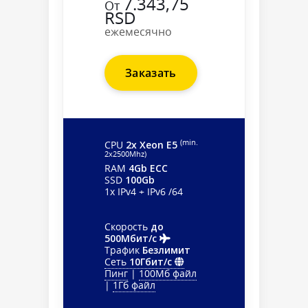
7.343,75
От
RSD
ежемесячно
Заказать
(min.
CPU
2x Xeon E5
2х2500Mhz)
RAM
4Gb ECC
SSD
100Gb
1x IPv4 + IPv6 /64
Скорость
до
500Мбит/с
Трафик
Безлимит
Сеть
10Гбит/с
Пинг
|
100Мб файл
|
1Гб файл