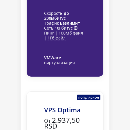
Скорость
до
200мбит/с
Трафик
Безлимит
Сеть
10Гбит/с
Пинг
|
100Мб файл
|
1Гб файл
VMWare
виртуализация
популярное
VPS Optima
2.937,50
От
RSD