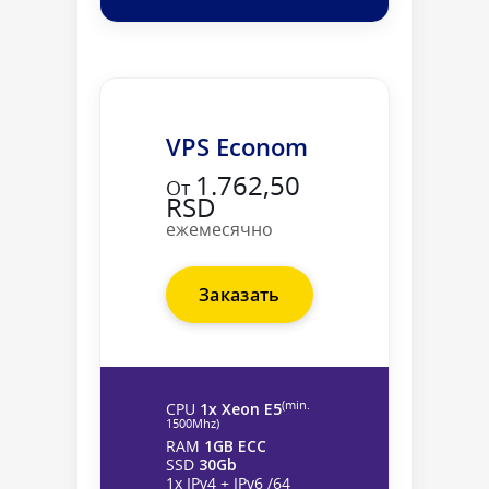
VPS Econom
1.762,50
От
RSD
ежемесячно
Заказать
(min.
CPU
1x Xeon E5
1500Mhz)
RAM
1GB ECC
SSD
30Gb
1x IPv4 + IPv6 /64