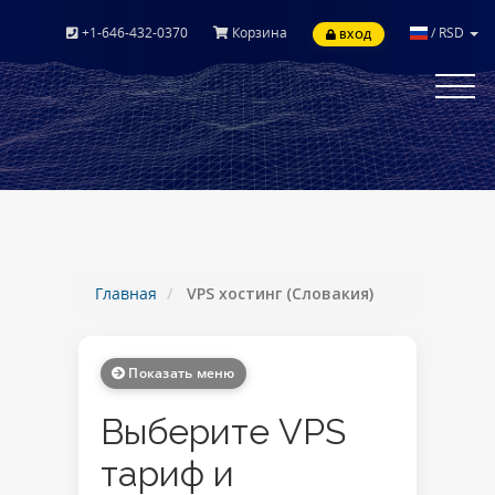
+1-646-432-0370
Корзина
/
RSD
ВХОД
Toggle
navigat
Главная
VPS хостинг (Словакия)
Показать меню
Выберите VPS
тариф и