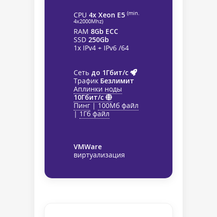
(min.
CPU
4x Xeon E5
4х2000Mhz)
RAM
8Gb ECC
SSD
250Gb
1x IPv4 + IPv6 /64
Сеть
до 1Гбит/с
Трафик
Безлимит
Аплинки ноды
10Гбит/с
Пинг
|
100Мб файл
|
1Гб файл
VMWare
виртуализация