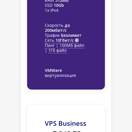
RAM
512Mb
SSD
10Gb
1x IPv4
Скорость
до
200мбит/с
Трафик
Безлимит
Сеть
10Гбит/с
Пинг
|
100Мб файл
|
1Гб файл
VMWare
виртуализация
VPS Business