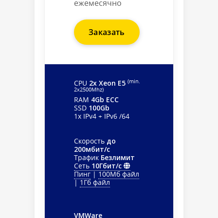
ежемесячно
Заказать
(min.
CPU
2x Xeon E5
2х2500Mhz)
RAM
4Gb ECC
SSD
100Gb
1x IPv4 + IPv6 /64
Скорость
до
200мбит/с
Трафик
Безлимит
Сеть
10Гбит/с
Пинг
|
100Мб файл
|
1Гб файл
VMWare