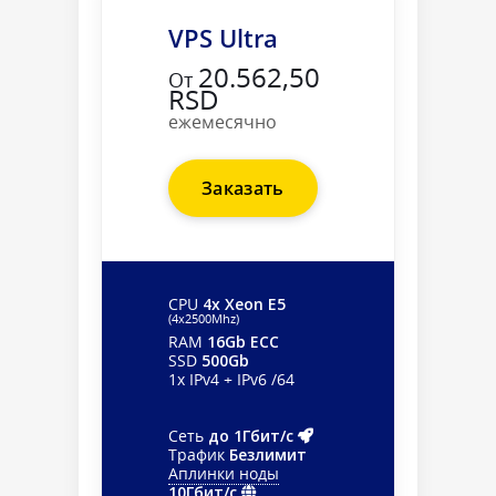
VPS Ultra
20.562,50
От
RSD
ежемесячно
Заказать
CPU
4x Xeon E5
(4х2500Mhz)
RAM
16Gb ECC
SSD
500Gb
1x IPv4 + IPv6 /64
Сеть
до 1Гбит/с
Трафик
Безлимит
Аплинки ноды
10Гбит/с