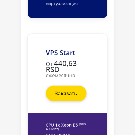
виртуализация
VPS Start
440,63
От
RSD
ежемесячно
Заказать
(min.
CPU
1x Xeon E5
400Mhz)