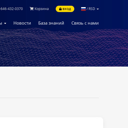
-646-432-0370
Корзина
/
RSD
ВХОД
ны
Новости
База знаний
Связь с нами