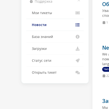
Поддержка
Об
Ува
Мои тикеты
спо
1
Новости
База знаний
Ne
Загрузки
We a
now 
Статус сети
lang
Чит
Открыть тикет
22
За
Мы 