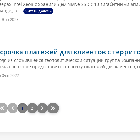
верах Intel Xeon с хранилищем NMVe SSD с 10-гигабитными апли
ange), а ...
Читать далее »
 Янв 2023
срочка платежей для клиентов с террит
одя из сложившейся геополитической ситуации группа компаний
няла решение предоставить отсрочку платежей для клиентов, н
5 Фев 2022
1
2