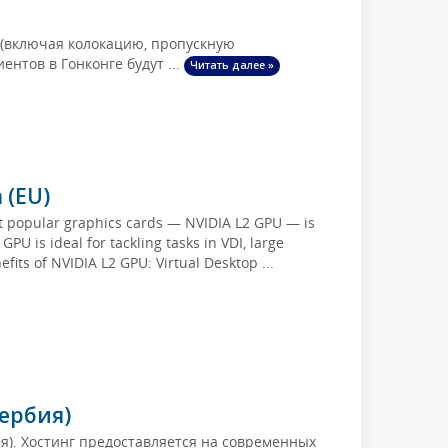
 (включая колокацию, пропускную
нтов в Гонконге будут ...
Читать далее »
 (EU)
st popular graphics cards — NVIDIA L2 GPU — is
U is ideal for tackling tasks in VDI, large
fits of NVIDIA L2 GPU: Virtual Desktop ...
Сербия)
ия). Хостинг предоставляется на современных