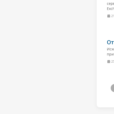
сер
Exch
21
От
Исх
при
2