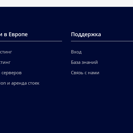
и в Европе
Поддержка
стинг
Вход
стинг
База знаний
 серверов
Связь с нами
ion и аренда стоек