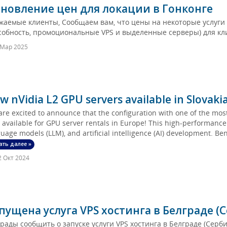
новление цен для локации в Гонконге
жаемые клиенты, Сообщаем вам, что цены на некоторые услуги
собность, промоциональные VPS и выделенные серверы) для клие
 Мар 2025
w nVidia L2 GPU servers available in Slovakia
re excited to announce that the configuration with one of the mo
available for GPU server rentals in Europe! This high-performance GP
uage models (LLM), and artificial intelligence (AI) development. Bene
ать далее »
 Окт 2024
пущена услуга VPS хостинга в Белграде (
рады сообщить о запуске услуги VPS хостинга в Белграде (Серб