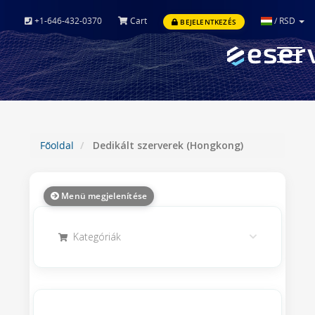
+1-646-432-0370
Cart
/
RSD
BEJELENTKEZÉS
Toggle
navigat
Főoldal
Dedikált szerverek (Hongkong)
Menü megjelenítése
Kategóriák