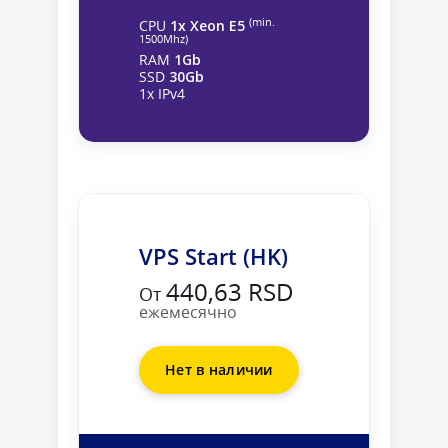
(min.
CPU
1x Xeon E5
1500Mhz)
RAM
1Gb
SSD
30Gb
1x IPv4
VPS Start (HK)
440,63 RSD
От
ежемесячно
Нет в наличии