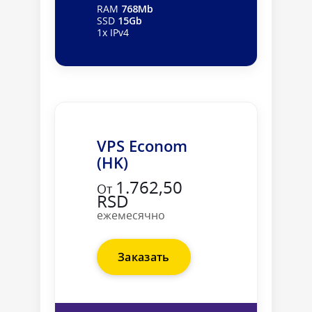
RAM
768Mb
SSD
15Gb
1x IPv4
VPS Econom
(HK)
1.762,50
От
RSD
ежемесячно
Заказать