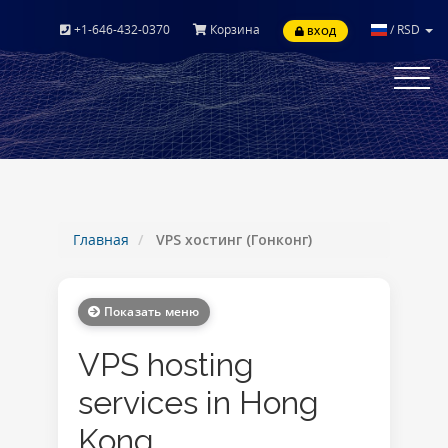
+1-646-432-0370
Корзина
/
RSD
ВХОД
Toggle
navigat
Главная
VPS хостинг (Гонконг)
Показать меню
VPS hosting
services in Hong
Kong