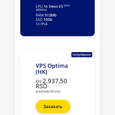
(min.
CPU
1x Xeon E5
400Mhz)
RAM
512Mb
SSD
10Gb
1x IPv4
популярное
VPS Optima
(HK)
2.937,50
От
RSD
ежемесячно
Заказать