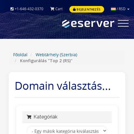
+1-646-432-0370
Cart
/
RSD
BEJELENTKEZÉS
Toggle
navigat
Főoldal
Webtárhely (Szerbia)
Konfigurálás "Top 2 (RS)"
Domain választás...
Kategóriák