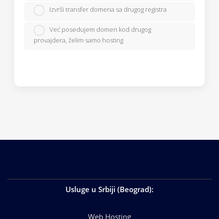
Izvrši transfer domena sa drugog registra
Već posedujem domen kod drugog
provajdera, želim samo hosting
Usluge u Srbiji (Beograd)
:
Web Hosting