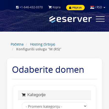
+1-646-432-0370
Kopra
/
RSD
PRIJAVA
Toggle
navigat
Početna
Hosting (Srbija)
Konfiguriši uslugu "M (RS)"
Odaberite domen
Kategorije